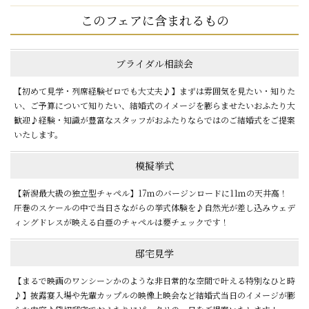
このフェアに含まれるもの
ブライダル相談会
【初めて見学・列席経験ゼロでも大丈夫♪】まずは雰囲気を見たい・知りた
い、ご予算について知りたい、結婚式のイメージを膨らませたいおふたり大
歓迎♪経験・知識が豊富なスタッフがおふたりならではのご結婚式をご提案
いたします。
模擬挙式
【新潟最大級の独立型チャペル】17ｍのバージンロードに11ｍの天井高！
圧巻のスケールの中で当日さながらの挙式体験を♪自然光が差し込みウェデ
ィングドレスが映える白亜のチャペルは要チェックです！
邸宅見学
【まるで映画のワンシーンかのような非日常的な空間で叶える特別なひと時
♪】披露宴入場や先輩カップルの映像上映会など結婚式当日のイメージが膨