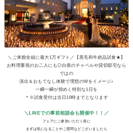
＼ご来館全組に最大1万ギフト／【黒毛和牛絶品試食★】
お料理重視のお二人にも◎白亜のチャペルや貸切邸宅なら
ではの
演出＆おもてなし体験で理想のWをイメージ♪
一瞬一瞬が煌めく特別な1日を
＊※試食受付は当日10時までとなります
＼LINEでの事前相談会も開催中！！／
フェアにご参加いただく前に
まずは気になることやご質問などございましたら