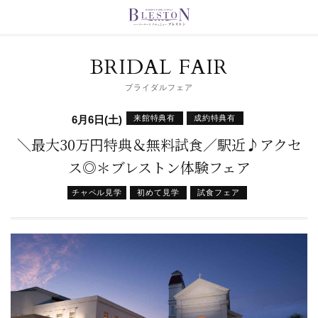
BRIDAL FAIR
ブライダルフェア
来館特典有
成約特典有
6月6日(土)
＼最大30万円特典＆無料試食／駅近♪アクセ
ス◎＊ブレストン体験フェア
チャペル見学
初めて見学
試食フェア