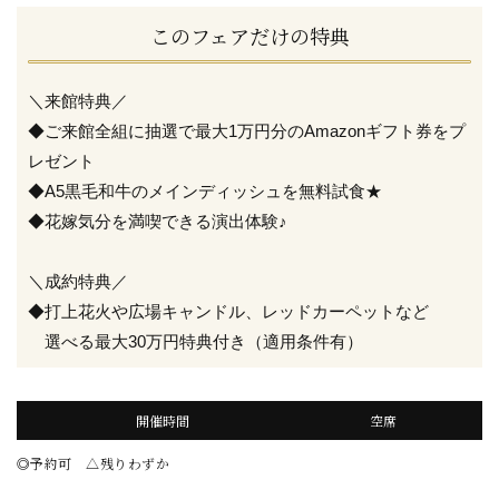
このフェアだけの特典
＼来館特典／
◆ご来館全組に抽選で最大1万円分のAmazonギフト券をプ
レゼント
◆A5黒毛和牛のメインディッシュを無料試食★
◆花嫁気分を満喫できる演出体験♪
＼成約特典／
◆打上花火や広場キャンドル、レッドカーペットなど
選べる最大30万円特典付き（適用条件有）
開催時間
空席
◎予約可 △残りわずか