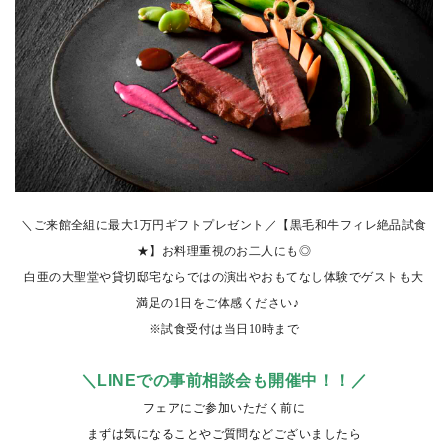
＼ご来館全組に最大1万円ギフトプレゼント／【黒毛和牛フィレ絶品試食
★】お料理重視のお二人にも◎
白亜の大聖堂や貸切邸宅ならではの演出やおもてなし体験でゲストも大
満足の1日をご体感ください♪
※試食受付は当日10時まで
＼LINEでの事前相談会も開催中！！／
フェアにご参加いただく前に
まずは気になることやご質問などございましたら