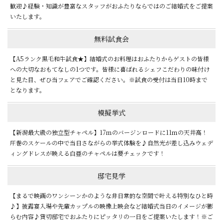
歓迎♪経験・知識が豊富なスタッフがおふたりならではのご結婚式をご提案
いたします。
無料試食会
【A5ランク黒毛和牛試食★】結婚式のお料理はおふたりからゲストの皆様
への大切なおもてなしの1つです。皆様に喜ばれるシェフこだわりの味付け
と見た目、ぜひ当フェアでご確認ください。※試食の受付は当日10時まで
となります。
模擬挙式
【新潟最大級の独立型チャペル】17ｍのバージンロードに11ｍの天井高！
圧巻のスケールの中で当日さながらの挙式体験を♪自然光が差し込みウェデ
ィングドレスが映える白亜のチャペルは要チェックです！
邸宅見学
【まるで映画のワンシーンかのような非日常的な空間で叶える特別なひと時
♪】披露宴入場や先輩カップルの映像上映会など結婚式当日のイメージが膨
らむ内容♪貸切邸宅でおふたりにピッタリの一日をご提案いたします！※ご