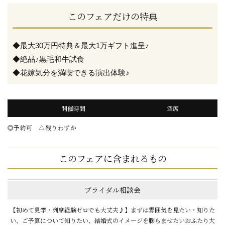
このフェアだけの特典
◆最大30万円特典＆最大1万ギフト進呈♪
◆絶品♪黒毛和牛試食
◆花嫁気分を満喫できる演出体験♪
開催時間
空席
◎予約可 △残りわずか
このフェアに含まれるもの
ブライダル相談会
【初めて見学・列席経験ゼロでも大丈夫♪】まずは雰囲気を見たい・知りた
い、ご予算について知りたい、結婚式のイメージを膨らませたいおふたり大