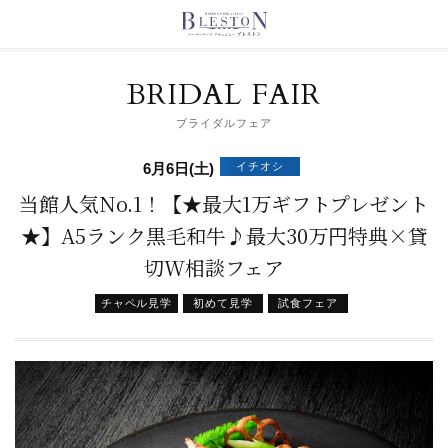
BRIDAL FAIR
ブライダルフェア
イチオシ
6月6日(土)
当館人気No.1！【★最大1万ギフトプレゼント
★】A5ランク黒毛和牛♪最大30万円特典×貸
切W相談フェア
チャペル見学
初めて見学
試食フェア