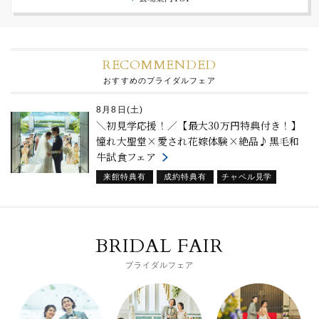
RECOMMENDED
おすすめのブライダルフェア
8月8日(土)
＼初見学応援！／【最大30万円特典付き！】
憧れ大聖堂×愛され花嫁体験×絶品♪黒毛和
牛試食フェア
来館特典有
成約特典有
チャペル見学
初めて見学
試食フェア
BRIDAL FAIR
ブライダルフェア