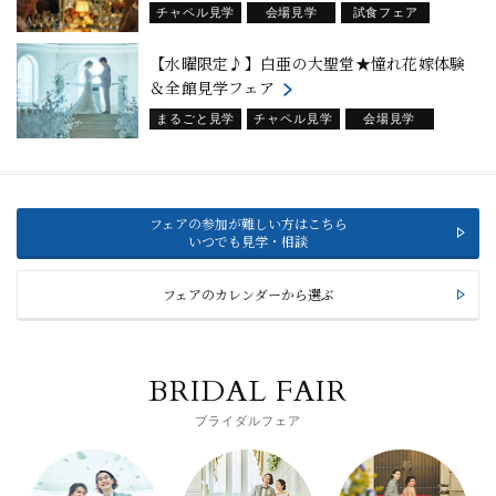
チャペル見学
会場見学
試食フェア
平日フェア
【水曜限定♪】白亜の大聖堂★憧れ花嫁体験
＆全館見学フェア
まるごと見学
チャペル見学
会場見学
試食フェア
平日フェア
フェアの参加が難しい方はこちら
いつでも見学・相談
フェアのカレンダーから選ぶ
BRIDAL FAIR
ブライダルフェア