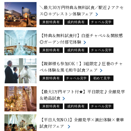
試食フェア
＼最大30万円特典＆無料試食／駅近♪アクセ
ス◎＊ブレストン体験フェア
来館特典有
成約特典有
チャペル見学
初めて見学
試食フェア
【特典＆無料試食付】白亜チャペル＆開放感
◎ガーデン付邸宅体験
来館特典有
成約特典有
チャペル見学
初めて見学
試食フェア
【親御様も参加OK！】1組限定♪圧巻のチャ
ペル体験＆黒毛和牛試食フェア
来館特典有
チャペル見学
初めて見学
試食フェア
【最大1万円ギフト付★】平日限定♪全館見学
＆絶品試食
来館特典有
成約特典有
チャペル見学
初めて見学
試食フェア
【平日人気NO.1】全館見学×演出体験×豪華
試食付フェア