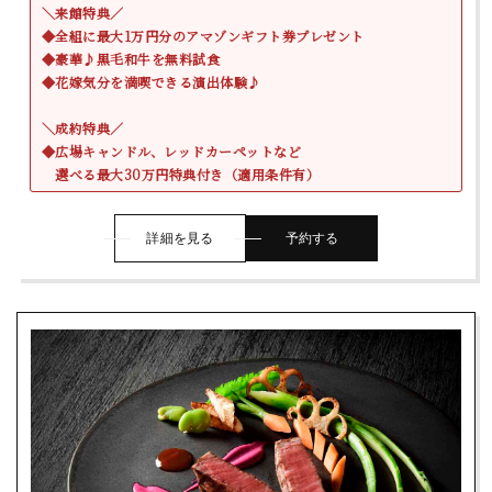
＼来館特典／
◆全組に最大1万円分のアマゾンギフト券プレゼント
◆豪華♪黒毛和牛を無料試食
◆花嫁気分を満喫できる演出体験♪
＼成約特典／
◆広場キャンドル、レッドカーペットなど
選べる最大30万円特典付き（適用条件有）
詳細を見る
予約する