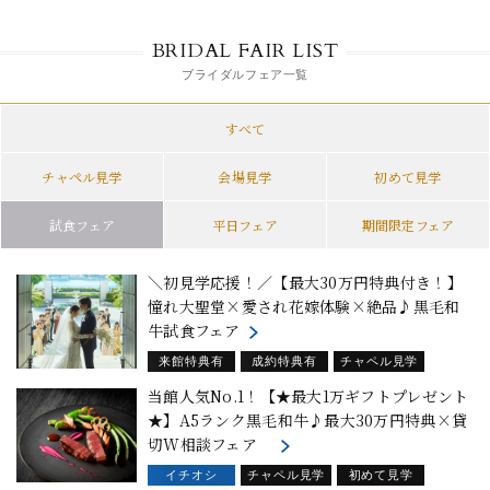
BRIDAL FAIR LIST
ブライダルフェア一覧
すべて
チャペル見学
会場見学
初めて見学
試食フェア
平日フェア
期間限定フェア
＼初見学応援！／【最大30万円特典付き！】
憧れ大聖堂×愛され花嫁体験×絶品♪黒毛和
牛試食フェア
来館特典有
成約特典有
チャペル見学
初めて見学
試食フェア
当館人気No.1！【★最大1万ギフトプレゼント
★】A5ランク黒毛和牛♪最大30万円特典×貸
切W相談フェア
イチオシ
チャペル見学
初めて見学