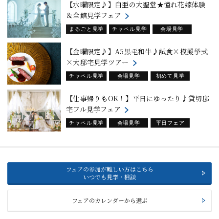
【水曜限定♪】白亜の大聖堂★憧れ花嫁体験
＆全館見学フェア
まるごと見学
チャペル見学
会場見学
試食フェア
平日フェア
【金曜限定♪】A5黒毛和牛♪試食×模擬挙式
×大邸宅見学ツアー
チャペル見学
会場見学
初めて見学
平日フェア
【仕事帰りもOK！】平日にゆったり♪貸切邸
宅フル見学フェア
チャペル見学
会場見学
平日フェア
フェアの参加が難しい方はこちら
いつでも見学・相談
フェアのカレンダーから選ぶ