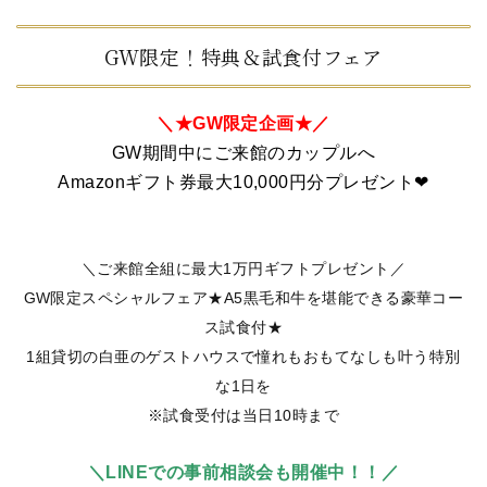
GW限定！特典＆試食付フェア
＼★GW限定企画★／
GW期間中にご来館の
カップルへ
Amazonギフト券
最大10,
000円分プレゼント❤
＼ご来館全組に最大1万円ギフトプレゼント／
GW限定スペシャルフェア★A5黒毛和牛を堪能できる豪華コー
ス試食付★
1組貸切の白亜のゲストハウスで憧れもおもてなしも叶う特別
な1日を
※試食受付は当日10時まで
＼LINEでの事前相談会も開催中！！／