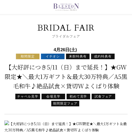
BRIDAL FAIR
ブライダルフェア
4月26日(土)
期間限定
イチオシ
来館特典有
成約特典有
【大好評につき5/11（日）まで延長！】★GW
限定★＼最大1万ギフト＆最大30万特典／A5黒
毛和牛♪絶品試食×貸切Wよくばり体験
チャペル見学
会場見学
初めて見学
試食フェア
期間限定フェア