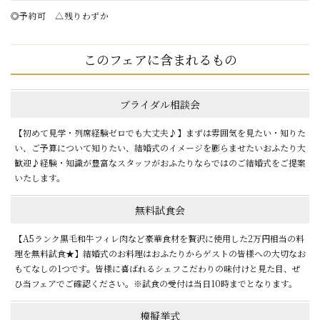
◎予約可 △残りわずか
このフェアに含まれるもの
ブライダル相談会
【初めて見学・列席経験ゼロでも大丈夫♪】まずは雰囲気を見たい・知りた
い、ご予算について知りたい、結婚式のイメージを膨らませたいおふたり大
歓迎♪経験・知識が豊富なスタッフがおふたりならではのご結婚式をご提案
いたします。
無料試食会
【A5ランク黒毛和牛フィレ肉など豪華食材を贅沢に使用した2万円相当の料
理を無料試食★】結婚式のお料理はおふたりからゲストの皆様への大切なお
もてなしの1つです。皆様に喜ばれるシェフこだわりの味付けと見た目、ぜ
ひ当フェアでご確認ください。※試食の受付は当日10時までとなります。
模擬挙式