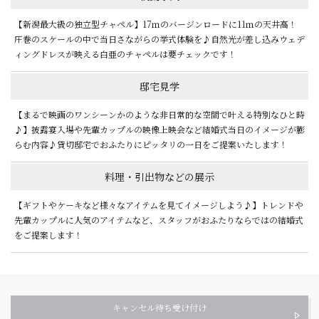
【新潟最大級の独立型チャペル】17ｍのバージンロードに11ｍの天井高！
圧巻のスケールの中で当日さながらの挙式体験を♪自然光が差し込みウェデ
ィングドレスが映える白亜のチャペルは要チェックです！
邸宅見学
【まるで映画のワンシーンかのような非日常的な空間で叶える特別なひと時
♪】披露宴入場や先輩カップルの映像上映会など結婚式当日のイメージが膨
らむ内容♪貸切邸宅でおふたりにピッタリの一日をご提案いたします！
料理・引出物などの展示
【ギフトやケーキなど様々なアイテムを見てイメージしよう♪】トレンドや
先輩カップルに人気のアイテムなど、スタッフがおふたりならではの結婚式
をご提案します！
キャンセル待ち受け付け