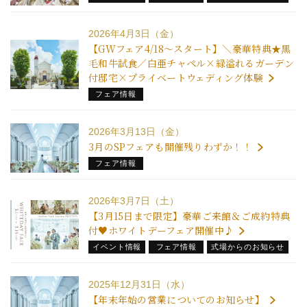
2026年4月3日（金）
【GWフェア4/18～スタート】＼豪華特典★黒
毛和牛試食／白亜チャペル×緑溢れるガーデン
付邸宅×プライベートウェディング体験
フェア情報
2026年3月13日（金）
3月のSPフェアも開催残りわずか！！
フェア情報
2026年3月7日（土）
【3月15日まで限定】豪華ご来館＆ご成約特典
付♥ホワイトデーフェア開催中♪
イベント情報
フェア情報
式場からのお知らせ
2025年12月31日（水）
【年末年始の営業についてのお知らせ】